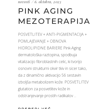
novosti
6. oktobra, 2023
PINK AGING
MEZOTERAPIJA
POSVETLITEV + ANTI-PIGMENTACIJA +
POMLAJEVANJE + OBNOVA
HIDROLIPIDNE BARIERE Pink-Aging
dermatološka raztopina, spodbuja
vitalizacijo fibroblastnih celic, ki tvorijo
osnovni strukturni okvir tkiv in sicer tako,
da z dinamično aktivacijo 56 sestavin
izboljša metabolizem kože. POSVETLITEV
glutation za posvetlitev kože in
odstranjevanje prostih radikalov
PREBERI VEČ