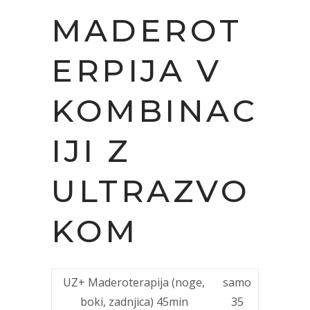
MADEROT
ERPIJA V
KOMBINAC
IJI Z
ULTRAZVO
KOM
UZ+ Maderoterapija (noge,
samo
boki, zadnjica) 45min
35