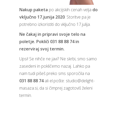
Nakup paketa
po akcijskih cenah velja
do
vključno 17.junija 2020
. Storitve pa je
potrebno izkoristiti do vključno 17.julija.
Ne čakaj in pripravi svoje telo na
poletje. Pokliči 031 88 88 74 in
rezerviraj svoj termin.
Upsi! Se nihče ne javi? Ne skrbi, smo samo
zasedeni in pokličemo nazaj. Lahko pa
nam tudi pišeš preko sms sporočila na
031 88 88 74
ali el.pošte:
studio@delight-
masaza.si
, da si čimprej zagotoviš želeni
termin.