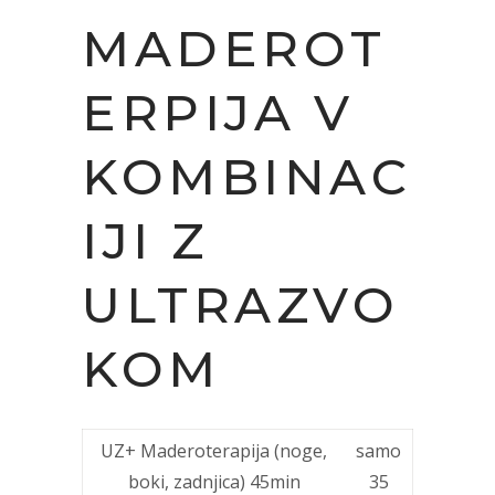
MADEROT
ERPIJA V
KOMBINAC
IJI Z
ULTRAZVO
KOM
UZ+ Maderoterapija (noge,
samo
boki, zadnjica) 45min
35