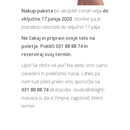
Nakup paketa
po akcijskih cenah velja
do
vključno 17.junija 2020
. Storitve pa je
potrebno izkoristiti do vključno 17.julija.
Ne čakaj in pripravi svoje telo na
poletje. Pokliči 031 88 88 74 in
rezerviraj svoj termin.
Upsi! Se nihče ne javi? Ne skrbi, smo samo
zasedeni in pokličemo nazaj. Lahko pa
nam tudi pišeš preko sms sporočila na
031 88 88 74
ali el.pošte:
studio@delight-
masaza.si
, da si čimprej zagotoviš želeni
termin.