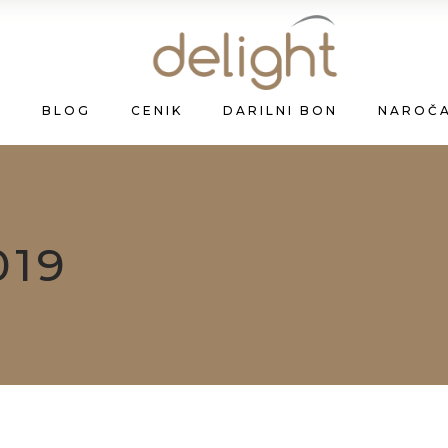
A
BLOG
CENIK
DARILNI BON
NAROČ
019