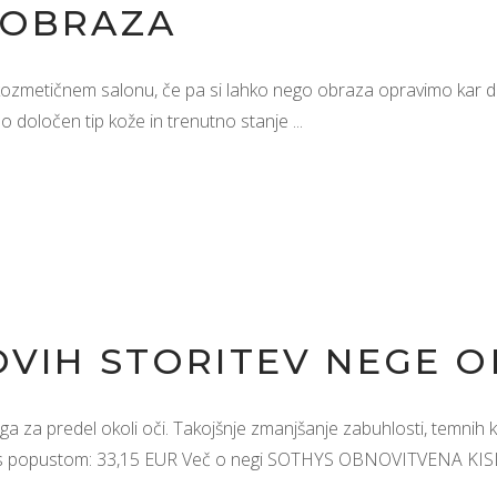
 OBRAZA
 kozmetičnem salonu, če pa si lahko nego obraza opravimo kar d
čno določen tip kože in trenutno stanje
OVIH STORITEV NEGE 
 predel okoli oči. Takojšnje zmanjšanje zabuhlosti, temnih kol
ena s popustom: 33,15 EUR Več o negi SOTHYS OBNOVITVENA K