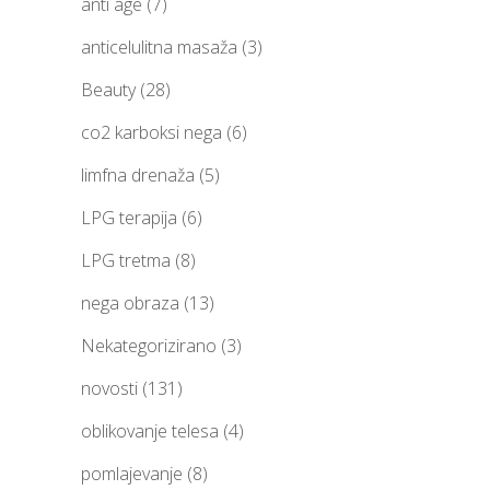
anti age
(7)
anticelulitna masaža
(3)
Beauty
(28)
co2 karboksi nega
(6)
limfna drenaža
(5)
LPG terapija
(6)
LPG tretma
(8)
nega obraza
(13)
Nekategorizirano
(3)
novosti
(131)
oblikovanje telesa
(4)
pomlajevanje
(8)