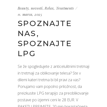
Beauty
,
novosti
,
Relax
,
Treatments
11. marca, 2025
SPOZNAJTE
NAS,
SPOZNAJTE
LPG
Se že spogledujete z anticelulitnimi tretmaji
in tretmaji za oblikovanje telesa? Ste v
dilemi kateri tretma bi bil pravi za vas?
Ponujamo vam popolno priložnost, da
preizkusite LPG terapijo za preoblikovanje
postave po izjemni ceni le 28 EUR. V
PAKETU PREJMETE: 20 min brezplačnega