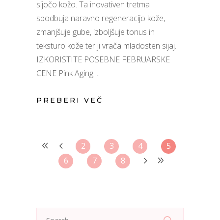
sijočo kožo. Ta inovativen tretma
spodbuja naravno regeneracijo kože,
zmanjšuje gube, izboljšuje tonus in
teksturo kože ter ji vrača mladosten sijaj.
IZKORISTITE POSEBNE FEBRUARSKE
CENE Pink Aging
PREBERI VEČ
2
3
4
5
6
7
8
Search