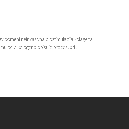
v pomeni neinvazivna biostimulacija kolagena.
timulacija kolagena opisuje proces, pri