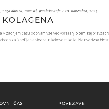
a
,
nega obraza
,
novosti
,
pomlajevanje
20. novembra, 2025
A KOLAGENA
a V zadnjem času dobivam vse več vprašanj o tem, kaj pravzapra
 pristop za izboljšanje videza in kakovosti kože. Neinvazivna bios
OVNI ČAS
POVEZAVE