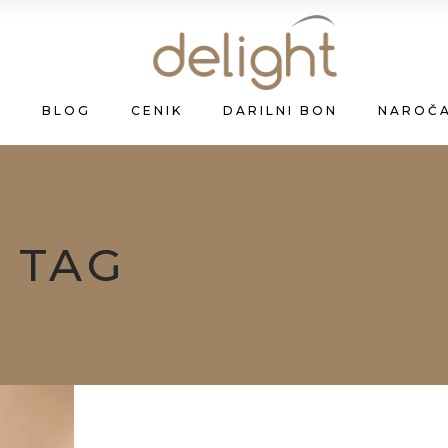
A
BLOG
CENIK
DARILNI BON
NAROČ
 TAG