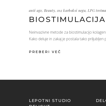
anti age
,
Beauty
,
co2 karboksi nega
,
LPG tretm
BIOSTIMULACIJ
Neinvazivne metode za biostimulacijo kolagen
Kako deluje in zakaj je postala tako priljubljen
PREBERI VEČ
LEPOTNI STUDIO
DEL