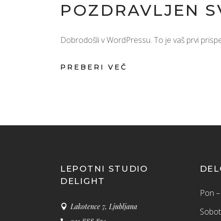
POZDRAVLJEN S
Dobrodošli v WordPressu. To je vaš prvi prispeve
PREBERI VEČ
LEPOTNI STUDIO
DEL
DELIGHT
Pon – 
Lakotence 7, Ljubljana
Sobot