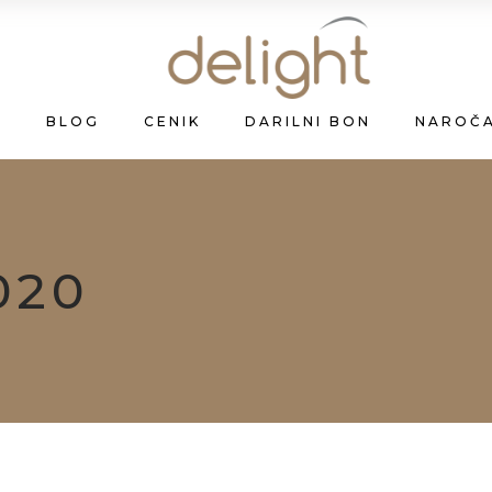
A
BLOG
CENIK
DARILNI BON
NAROČ
020