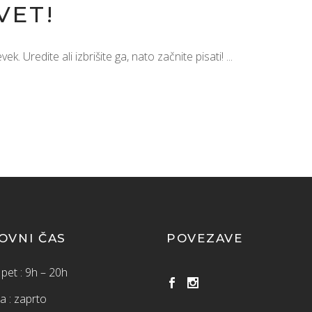
VET!
k. Uredite ali izbrišite ga, nato začnite pisati!
OVNI ČAS
POVEZAVE
pet : 9h – 20h
a : zaprto