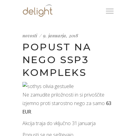
novosti
9. januarja, 2018
POPUST NA
NEGO SSP3 K
OMPLEKS
Ne zamudite priložnosti in si privoščite
izjemno proti starostno nego za samo
63
EUR
.
Akcija traja do vključno 31.januarja
Popusti se ne seštevajo