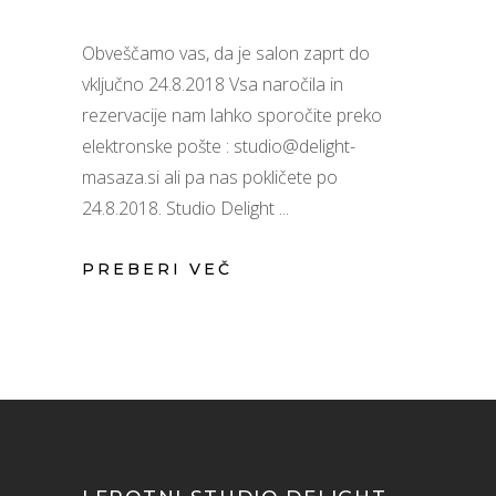
Obveščamo vas, da je salon zaprt do
vključno 24.8.2018 Vsa naročila in
rezervacije nam lahko sporočite preko
elektronske pošte : studio@delight-
masaza.si ali pa nas pokličete po
24.8.2018. Studio Delight
PREBERI VEČ