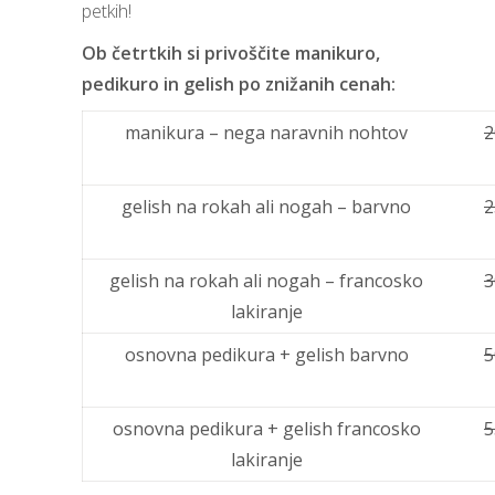
petkih!
Ob četrtkih si privoščite manikuro,
pedikuro in gelish po znižanih cenah:
manikura – nega naravnih nohtov
2
gelish na rokah ali nogah – barvno
2
gelish na rokah ali nogah – francosko
3
lakiranje
osnovna pedikura + gelish barvno
5
osnovna pedikura + gelish francosko
5
lakiranje