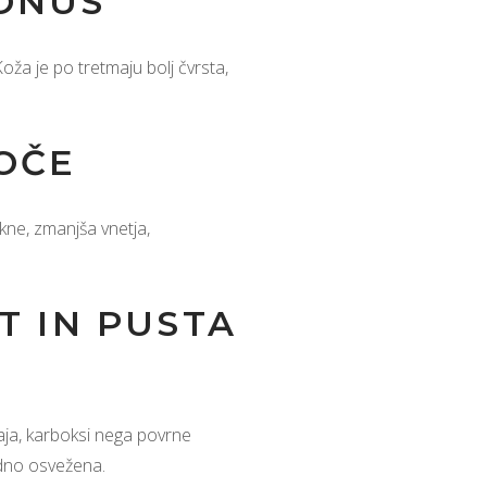
TONUS
a je po tretmaju bolj čvrsta,
TOČE
kne, zmanjša vnetja,
LT IN PUSTA
jaja, karboksi nega povrne
dno osvežena.