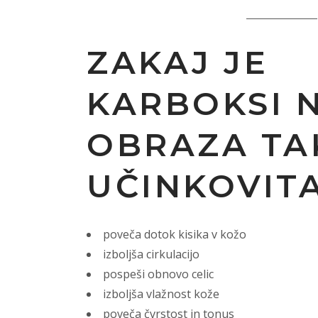
ZAKAJ JE
KARBOKSI 
OBRAZA TA
UČINKOVIT
poveča dotok kisika v kožo
izboljša cirkulacijo
pospeši obnovo celic
izboljša vlažnost kože
poveča čvrstost in tonus