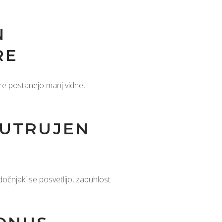
N
RE
re postanejo manj vidne,
 UTRUJEN
dočnjaki se posvetlijo, zabuhlost