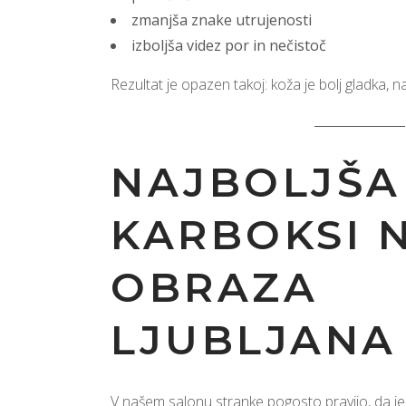
zmanjša znake utrujenosti
izboljša videz por in nečistoč
Rezultat je opazen takoj: koža je bolj gladka, na
NAJBOLJŠA
KARBOKSI 
OBRAZA
LJUBLJANA
V našem salonu stranke pogosto pravijo, da je t