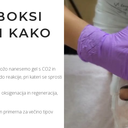
BOKSI
N KAKO
 kožo nanesemo gel s CO2 in
 reakcije, pri kateri se sprosti
 oksigenacija in regeneracija,
 primerna za večino tipov