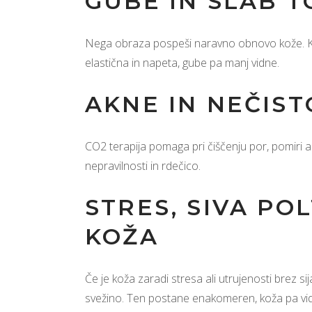
GUBE IN SLAB 
Nega obraza pospeši naravno obnovo kože. Kož
elastična in napeta, gube pa manj vidne.
AKNE IN NEČIS
CO2 terapija pomaga pri čiščenju por, pomiri a
nepravilnosti in rdečico.
STRES, SIVA PO
KOŽA
Če je koža zaradi stresa ali utrujenosti brez si
svežino. Ten postane enakomeren, koža pa vi