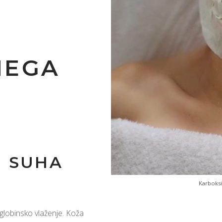
NEGA
N SUHA
Karboksi
 globinsko vlaženje. Koža