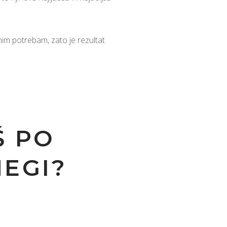
.
nim potrebam, zato je rezultat
Š PO
NEGI?