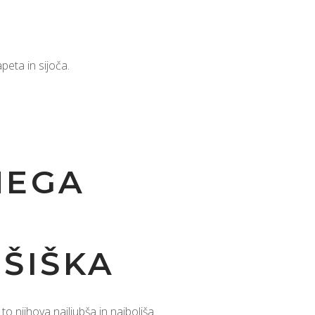
peta in sijoča.
NEGA
 ŠIŠKA
o njihova najljubša in najboljša