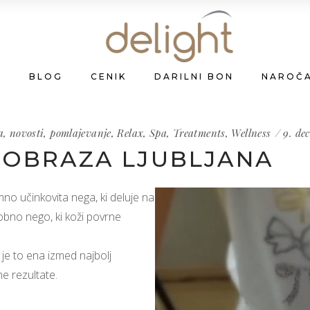
A
BLOG
CENIK
DARILNI BON
NAROČ
a
,
novosti
,
pomlajevanje
,
Relax
,
Spa
,
Treatments
,
Wellness
9. de
 OBRAZA LJUBLJANA
mno učinkovita nega, ki deluje na
obno nego, ki koži povrne
je to ena izmed najbolj
ne rezultate.