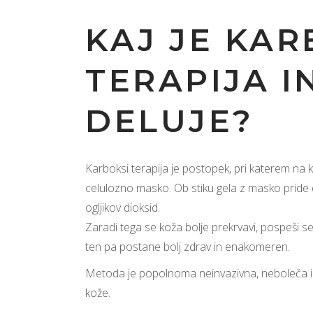
KAJ JE KAR
TERAPIJA I
DELUJE?
Karboksi terapija je postopek, pri katerem na
celulozno masko. Ob stiku gela z masko pride do
ogljikov dioksid.
Zaradi tega se koža bolje prekrvavi, pospeši se
ten pa postane bolj zdrav in enakomeren.
Metoda je popolnoma neinvazivna, neboleča in
kože.