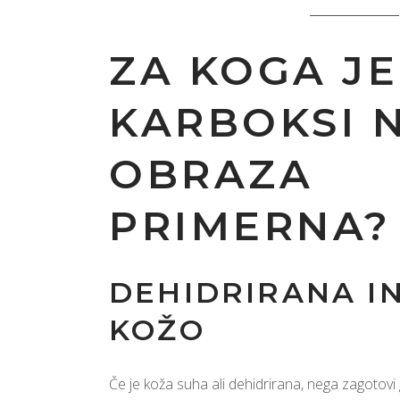
ZA KOGA JE
KARBOKSI 
OBRAZA
PRIMERNA?
DEHIDRIRANA I
KOŽO
Če je koža suha ali dehidrirana, nega zagotovi