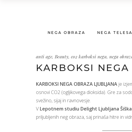
NEGA OBRAZA
NEGA TELES
anti age
,
Beauty
,
co2 karboksi nega
,
nega obraz
KARBOKSI NEGA
KARBOKSI NEGA OBRAZA LJUBLJANA
je izje
osnovi CO2 (ogljikovega dioksida). Gre za sod
svežino, sijaj in ravnovesje.
V
Lepotnem studiu Delight Ljubljana Šiška
priljubljenih neg obraza, saj prinaša hitre in vid