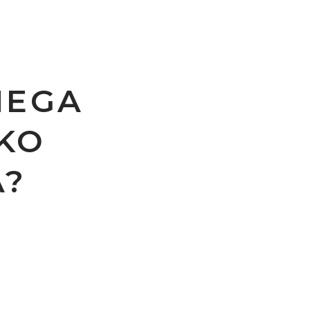
NEGA
KO
A?