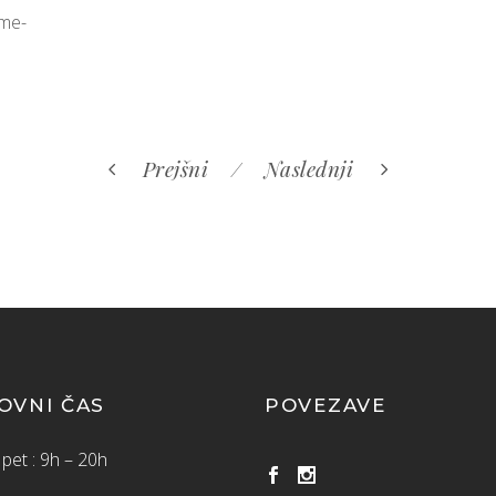
ime-
Prejšni
Naslednji
OVNI ČAS
POVEZAVE
pet : 9h – 20h