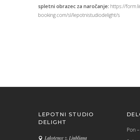
spletni obrazec za naročanje:
https://form.l
booking.com/sl/lepotnistudiodelight/s
LEPOTNI STUDIO
DEL
DELIGHT
Pon – 
Lakotence 7, Ljubljana