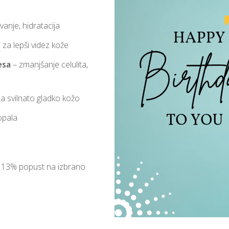
vanje, hidratacija
 za lepši videz kože
esa
– zmanjšanje celulita,
a svilnato gladko kožo
opala
i 13% popust na izbrano