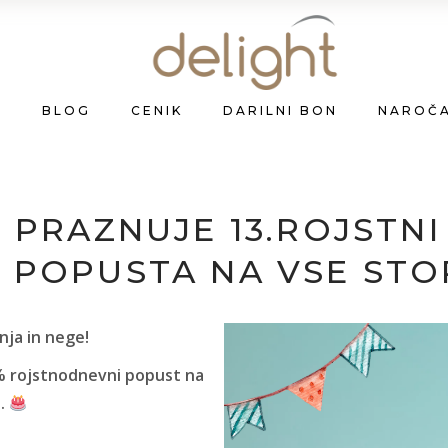
A
BLOG
CENIK
DARILNI BON
NAROČ
 PRAZNUJE 13.ROJSTNI
 POPUSTA NA VSE STO
anja in nege!
 rojstnodnevni popust na
.