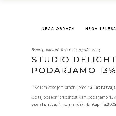
NEGA OBRAZA
NEGA TELES
Beauty
,
novosti
,
Relax
1. aprila, 2025
STUDIO DELIGHT
PODARJAMO 13%
Z velikim veseljem praznujemo
13. let razvaj
Ob tej posebni priložnosti vam podarjamo
13%
vse storitve,
če se naročite do
9.aprila.2025