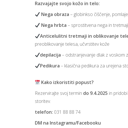
Razvajajte svojo kožo in telo:
Nega obraza
– globinkso čiščenje, pomlaje
Nega hrbta
– sprostitvena nega in tretmaji
Anticelulitni tretmaji in oblikovanje tel
preoblikovanje telesa, učvrstitev kože
depilacija
– odstranjevanje dlak z voskom z
Pedikura
– klasična pedikura za urejena st
Kako izkoristiti popust?
Rezervirajte svoj termin
do 9.4.2025
in pridob
storitev.
telefon:
031 88 88 74
DM na Instagramu/Facebooku