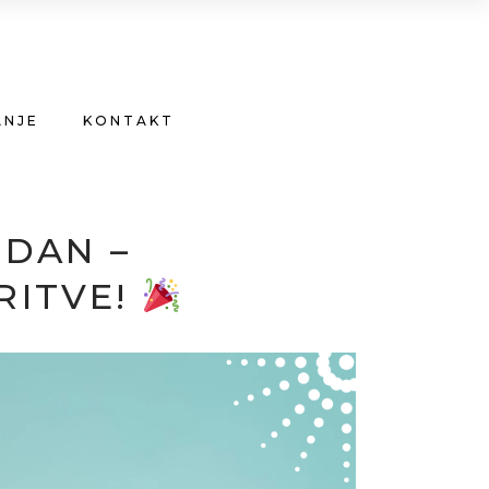
ANJE
KONTAKT
 DAN –
RITVE!