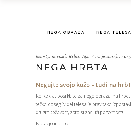
NEGA OBRAZA
NEGA TELES
Beauty
,
novosti
,
Relax
,
Spa
10. januarja, 2025
NEGA HRBTA
Negujte svojo kožo – tudi na hrbt
Kolikokrat posrkbite za nego obraza, na hrbe
težko dosegljiv del telesa je prav tako izpostav
drugim težavam, zato si zasluži pozornost!
Na voljo imamo: