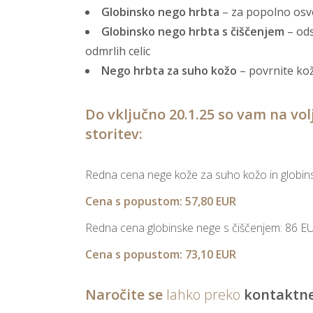
Globinsko nego hrbta
– za popolno osv
Globinsko nego hrbta s čiščenjem
– ods
odmrlih celic
Nego hrbta za suho kožo
– povrnite ko
Do vključno 20.1.25 so vam na vol
storitev:
Redna cena nege kože za suho kožo in globin
Cena s popustom: 57,80 EUR
Redna cena globinske nege s čiščenjem: 86 E
Cena s popustom: 73,10 EUR
Naročite se
lahko preko
kontaktn