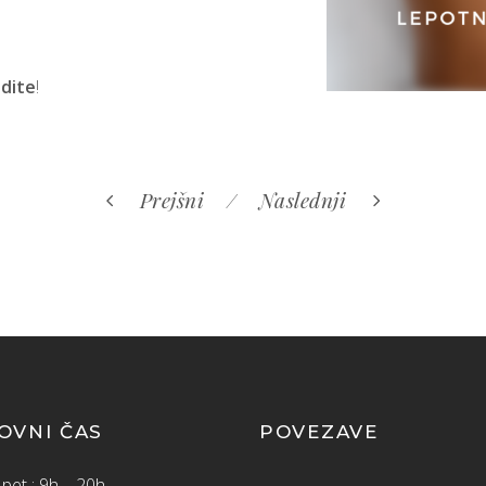
idite
!
Prejšni
Naslednji
OVNI ČAS
POVEZAVE
pet : 9h – 20h