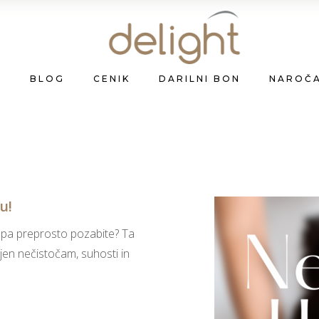
A
BLOG
CENIK
DARILNI BON
NAROČ
u!
t pa preprosto pozabite? Ta
ljen nečistočam, suhosti in