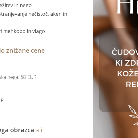
ežitev in nego
tranjevanje nečistoč, aken in
ži mehkobo in vlago
jo znižane cene
ska nega: 68 EUR
UR
ega obrazca
ali