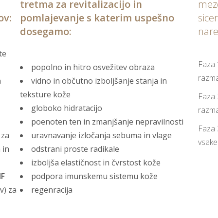
tretma za revitalizacijo in
mezo
ov:
pomlajevanje s katerim uspešno
sice
dosegamo:
nare
te
Faza 
popolno in hitro osvežitev obraza
razma
a
vidno in občutno izboljšanje stanja in
teksture kože
Faza 
globoko hidratacijo
razm
poenoten ten in zmanjšanje nepravilnosti
Faza 
 za
uravnavanje izločanja sebuma in vlage
vsake
 in
odstrani proste radikale
izboljša elastičnost in čvrstost kože
F
podpora imunskemu sistemu kože
v) za
regenracija