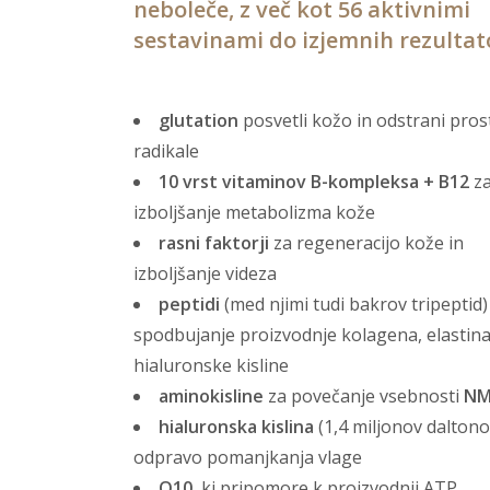
neboleče, z več kot 56 aktivnimi
sestavinami do izjemnih rezultat
glutation
posvetli kožo in odstrani pros
radikale
10 vrst vitaminov B-kompleksa + B12
z
izboljšanje metabolizma kože
rasni faktorji
za regeneracijo kože in
izboljšanje videza
peptidi
(med njimi tudi bakrov tripeptid)
spodbujanje proizvodnje kolagena, elastina
hialuronske kisline
aminokisline
za povečanje vsebnosti
NM
hialuronska kislina
(1,4 miljonov daltono
odpravo pomanjkanja vlage
Q10
, ki pripomore k proizvodnji ATP