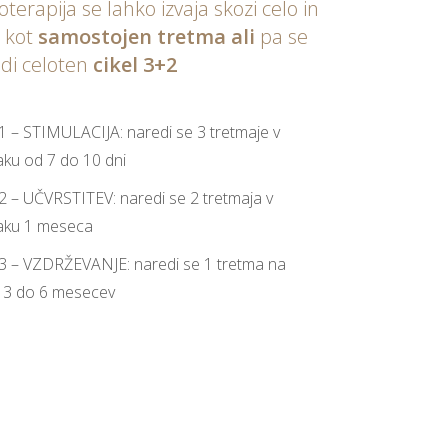
terapija se lahko izvaja skozi celo in
r kot
samostojen tretma ali
pa se
di celoten
cikel 3+2
1 – STIMULACIJA: naredi se 3 tretmaje v
ku od 7 do 10 dni
2 – UČVRSTITEV: naredi se 2 tretmaja v
aku 1 meseca
3 – VZDRŽEVANJE: naredi se 1 tretma na
 3 do 6 mesecev