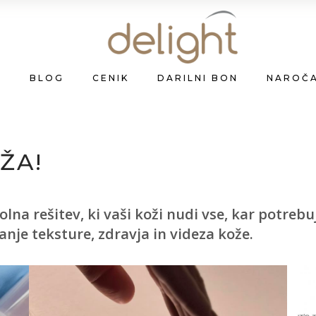
A
BLOG
CENIK
DARILNI BON
NAROČ
ŽA!
a rešitev, ki vaši koži nudi vse, kar potrebuj
anje teksture, zdravja in videza kože.