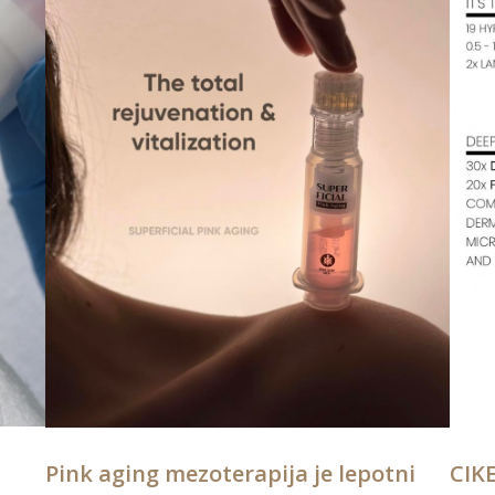
Pink aging mezoterapija je lepotni
CIK